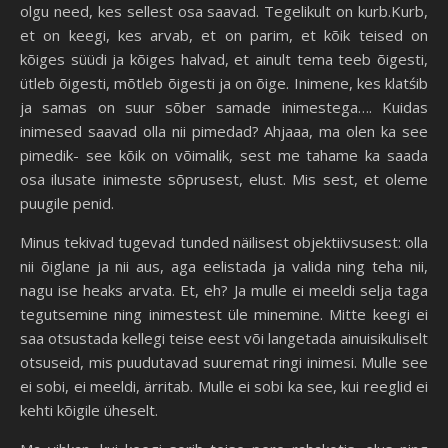
olgu need, kes sellest osa saavad. Tegelikult on kurb.Kurb,
et on keegi, kes arvab, et on parim, et kõik teised on
kõiges süüdi ja kõiges halvad, et ainult tema teeb õigesti,
ütleb õigesti, mõtleb õigesti ja on õige. Inimene, kes klatśib
ja samas on suur sõber samade inimestega…. Kuidas
inimesed saavad olla nii pimedad? Ahjaaa, ma olen ka see
pimedik- see kõik on võimalik, sest me tahame ka saada
osa ilusate inimeste sõprusest, elust. Mis sest, et oleme
puugile penid.
Minus tekivad tugevad tunded näilisest objektiivsusest: olla
nii õiglane ja nii aus, aga eelistada ja valida ning teha nii,
nagu ise heaks arvata. Et, eh? Ja mulle ei meeldi selja taga
tegutsemine ning inimestest üle minemine. Mitte keegi ei
saa otsustada kellegi teise eest või langetada ainuisikuliselt
otsuseid, mis puudutavad suuremat ringi inimesi. Mulle see
ei sobi, ei meeldi, ärritab. Mulle ei sobi ka see, kui reeglid ei
kehti kõigile üheselt.