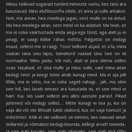
Minus teikivad sügavad tunded inimeste vastu, kes teisi ära
kasutavad. Minu elufilosoofia ütleb, et anna ja sulle antakse.
Noh, ma annan, hea meelega jagan, sest mulle on ka antud.
Ma hea meelega aitan, sest mind on ka aidatud. Ma tean, et
ma ei oska väärtustada enda aega ega tööd, aga alati ju ei
peagi, ei saagi kõike rahas mõõta. Palgatöö on midagi
muud, sellest me ei räägi. Tsss! Sellised asjad, et a´la, mina
vaatan täna sinu lapsi, teinekord vaatad sina. See on nii
normaalne. Minu jaoks. Või noh, alati ei pea olema selles
osas tasakaal, et sina mulle ja mina sulle, vaid mina aitan
kedagi teist ja keegi teine aitab kunagi mind. Ma ei aja pilli
lõhki, ma ei viitsi, ma ei oska sageli nähagi… Jah, ma olen
see loll, kes laseb ennast ära kasutada nii, et see mind ei
häiri. Kui, siis saan sellest aru alles aastate pärast. Pikad
juhtmed või midagi sellist…. Mitte kunagi ei tea ju, kui on
vaja abi või siis lihtsalt tuleb olukord, kus on vaja toetust ja
mõistmist. Kõik ei ole sellised: on inimesi, kes näevad ainult
dollareid ja võimalust kedagi koorida, kellegi arvelt teenida-
ja see ajab kurjaks, see ajab vihaseks, see ajab mul rõhu