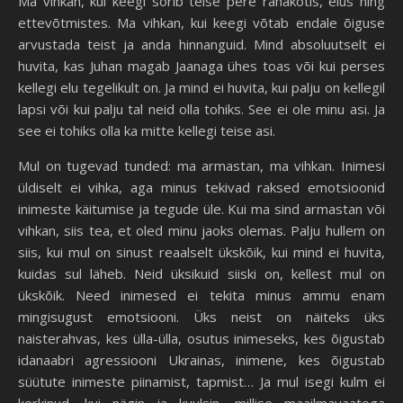
Ma vihkan, kui keegi sorib teise pere rahakotis, elus ning
ettevõtmistes. Ma vihkan, kui keegi võtab endale õiguse
arvustada teist ja anda hinnanguid. Mind absoluutselt ei
huvita, kas Juhan magab Jaanaga ühes toas või kui perses
kellegi elu tegelikult on. Ja mind ei huvita, kui palju on kellegil
lapsi või kui palju tal neid olla tohiks. See ei ole minu asi. Ja
see ei tohiks olla ka mitte kellegi teise asi.
Mul on tugevad tunded: ma armastan, ma vihkan. Inimesi
üldiselt ei vihka, aga minus tekivad raksed emotsioonid
inimeste käitumise ja tegude üle. Kui ma sind armastan või
vihkan, siis tea, et oled minu jaoks olemas. Palju hullem on
siis, kui mul on sinust reaalselt ükskõik, kui mind ei huvita,
kuidas sul läheb. Neid üksikuid siiski on, kellest mul on
ükskõik. Need inimesed ei tekita minus ammu enam
mingisugust emotsiooni. Üks neist on näiteks üks
naisterahvas, kes ülla-ülla, osutus inimeseks, kes õigustab
idanaabri agressiooni Ukrainas, inimene, kes õigustab
süütute inimeste piinamist, tapmist… Ja mul isegi kulm ei