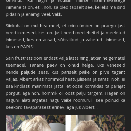
kerkinud, kui nägin ja kuulsin, millise maailmavaatega
inimene ta on, et… noh, sa oled täpselt see, kelleks ma sind
pidasin ja enamgi veel. Väkk.
Siinkohal on mul hea meel, et minu ümber on praegu just
need inimesed, kes on. Just need meeleheitel ja meeletud
inimesed, kes on ausad, sõbralikud ja vahetud- inimesed,
kes on PÄRIS!
Sain frustratsiooni endast välja lasta ning jätkan helgematel
teemadel. Tänane päev on olnud helge, üks väheseid
nende paljude seas, kus päriselt päike on pilve tagant
väljas. Albert ärkas hommikul heatujulisena ja säras. Noh, ei
saa kindlasti mainimata jätta, et öösel korraldas ta parajat
põrgut, aga noh, hommik oli ööst palju targem. Hagen on
nagunii alati ärgates nagu väike rõõmurull, see polnud ka
seekord tavapärasest erinev, aga jus Albert…