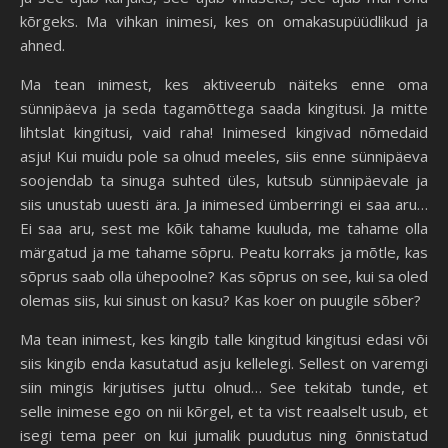
kõrgeks. Ma vihkan inimesi, kes on omakasupüüdlikud ja
ahned.
Ma tean inimest, kes aktiveerub näiteks enne oma
sünnipäeva ja seda tagamõttega saada kingitusi. Ja mitte
lihtslat kingitusi, vaid raha! Inimesed kingivad nõmedaid
asju! Kui muidu pole sa olnud meeles, siis enne sünnipäeva
soojendab ta sinuga suhted üles, kutsub sünnipäevale ja
siis unustab uuesti ära. Ja inimesed ümberringi ei saa aru…
Ei saa aru, sest me kõik tahame kuuluda, me tahame olla
märgatud ja me tahame sõpru. Peatu korraks ja mõtle, kas
sõprus saab olla ühepoolne? Kas sõprus on see, kui sa oled
olemas siis, kui sinust on kasu? Kas koer on puugile sõber?
Ma tean inimest, kes kingib talle kingitud kingitusi edasi või
siis kingib enda kasutatud asju kellelegi. Sellest on varemgi
siin mingis kirjutises juttu olnud… See tekitab tunde, et
selle inimese ego on nii kõrgel, et ta vist reaalselt usub, et
isegi tema peer on kui jumalik puudutus ning õnnistatud