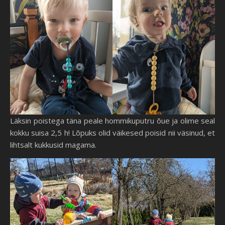
Läksin poistega täna peale hommikuputru õue ja olime seal
kokku suisa 2,5 h! Lõpuks olid väikesed poisid nii väsinud, et
lihtsalt kukkusid magama.