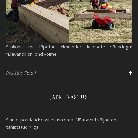
Siinkohal ma lõpetan Alexanderi kuldsete sõnadega:
“Elevandil on londivõime.”
Postitas
Kersti
JÄTKE VASTUS
Sinu e-postiaadressi ei avaldata.
Nõutavad väljad on
tähistatud
*
-ga