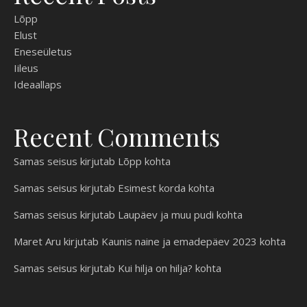
Lõpp
Elust
Eneseületus
Iileus
Ideaallaps
Recent Comments
Samas seisus
kirjutab
Lõpp
kohta
Samas seisus
kirjutab
Esimest korda
kohta
Samas seisus
kirjutab
Laupäev ja muu pudi
kohta
Maret Aru
kirjutab
Kaunis naine ja emadepäev 2023
kohta
Samas seisus
kirjutab
Kui hilja on hilja?
kohta