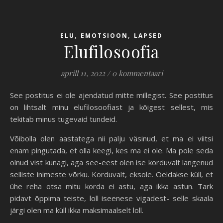
,
,
ELU
EMOTSIOON
LAPSED
Elufilosoofia
aprill 11, 2022
/
0 kommentaari
See postitus ei ole ajendatud mitte millegist. See postitus
on lihtsalt minu elufilosoofiast ja kõigest sellest, mis
tekitab minus tugevaid tundeid.
Võibolla olen aastatega nii palju väsinud, et ma ei viitsi
enam pingutada, et olla keegi, kes ma ei ole. Ma pole seda
olnud vist kunagi, aga see-eest olen ise korduvalt langenud
selliste inimeste võrku. Korduvalt, eksole. Öeldakse küll, et
ühe reha otsa mitu korda ei astu, aga ikka astun. Tark
pidavt õppima teiste, loll iseenese vigadest- selle skaala
järgi olen ma küll ikka maksimaalselt loll.